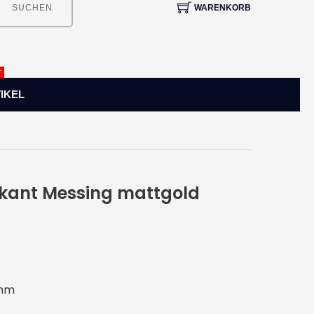
WARENKORB
SUCHEN
T
IKEL
ikant Messing mattgold
 mm