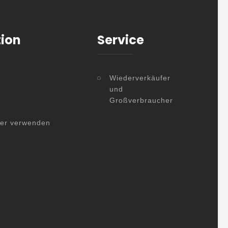
tion
Service
Wiederverkäufer
und
Großverbraucher
her verwenden