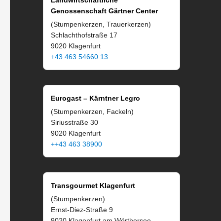
Landwirtschaftliche
Genossenschaft Gärtner Center
(Stumpenkerzen, Trauerkerzen)
Schlachthofstraße 17
9020 Klagenfurt
+43 463 54660 13
Eurogast – Kärntner Legro
(Stumpenkerzen, Fackeln)
Siriusstraße 30
9020 Klagenfurt
++43 463 38900
Transgourmet Klagenfurt
(Stumpenkerzen)
Ernst-Diez-Straße 9
9020 Klagenfurt am Wörthersee