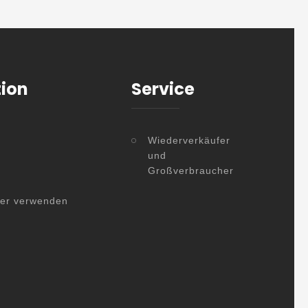
tion
Service
Wiederverkäufer
und
Großverbraucher
her verwenden