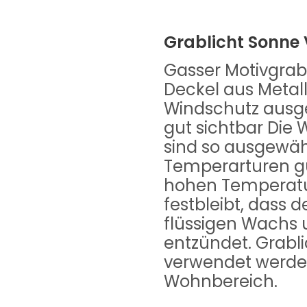
Grablicht Sonne 
Gasser Motivgrab
Deckel aus Metall
Windschutz ausges
gut sichtbar Di
sind so ausgewähl
Temperarturen gu
hohen Temperat
festbleibt, dass 
flüssigen Wachs u
entzündet. Grabli
verwendet werden
Wohnbereich.