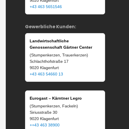
9020 Klagenfurt
+43 463 5651546
Gewerbliche Kunden:
Landwirtschaftliche
Genossenschaft Gärtner Center
(Stumpenkerzen, Trauerkerzen)
Schlachthofstraße 17
9020 Klagenfurt
+43 463 54660 13
Eurogast – Kärntner Legro
(Stumpenkerzen, Fackeln)
Siriusstraße 30
9020 Klagenfurt
++43 463 38900