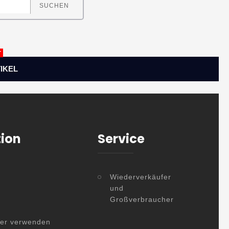
SUCHEN
T
IKEL
tion
Service
Wiederverkäufer
und
Großverbraucher
her verwenden