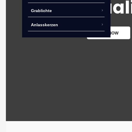
Qual
Grablichte
Anlasskerzen
BUY NOW