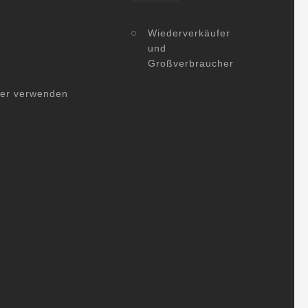
Wiederverkäufer
und
Großverbraucher
her verwenden