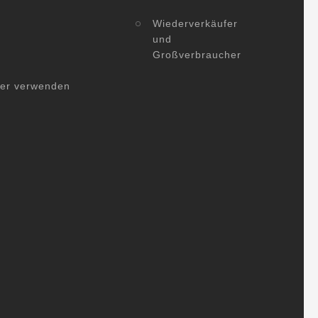
Wiederverkäufer
und
Großverbraucher
her verwenden