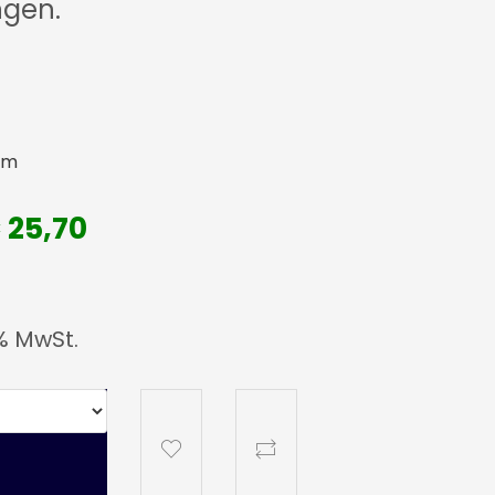
gen.
mm
€ 25,70
% MwSt.