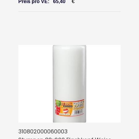
€
Preis pro VE:
65,40
310802000060003