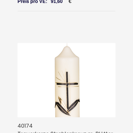
€
Preis pro VE:
91,60
40174