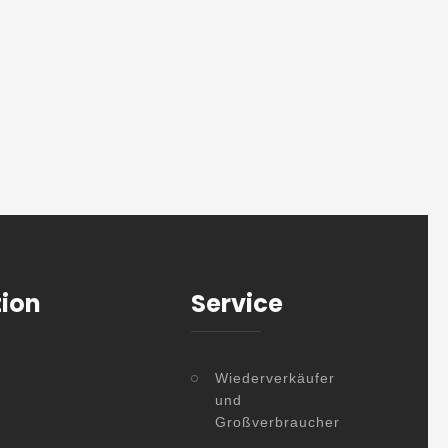
tion
Service
Wiederverkäufer
und
Großverbraucher