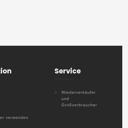
tion
Service
Wiederverkäufer
und
Großverbraucher
her verwenden