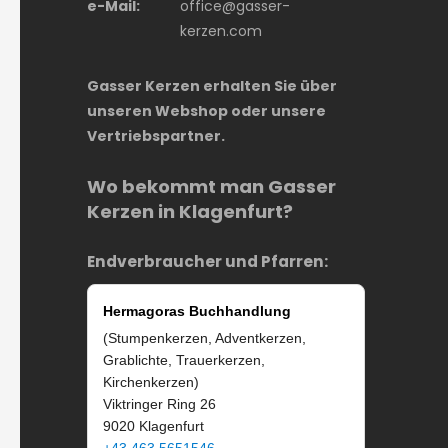
e-Mail:
office@gasser-
kerzen.com
Gasser Kerzen erhalten Sie über
unseren Webshop oder unsere
Vertriebspartner.
Wo bekommt man Gasser
Kerzen in Klagenfurt?
Endverbraucher und Pfarren:
Hermagoras Buchhandlung
(Stumpenkerzen, Adventkerzen,
Grablichte, Trauerkerzen,
Kirchenkerzen)
Viktringer Ring 26
9020 Klagenfurt
+43 463 5651546