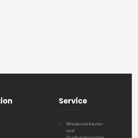
tion
Service
Wiederverkäufer
und
Großverbraucher