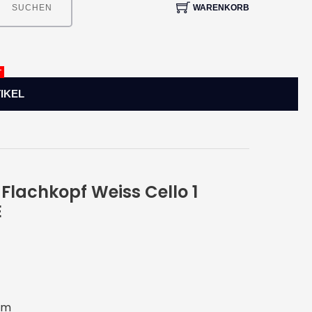
WARENKORB
SUCHEN
T
IKEL
lachkopf Weiss Cello 1
E
mm