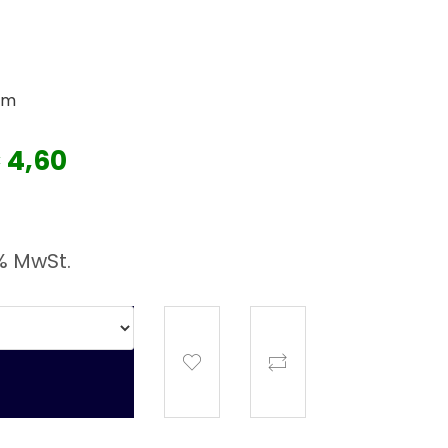
mm
€ 4,60
% MwSt.