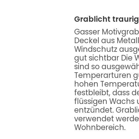
Grablicht trauri
Gasser Motivgrab
Deckel aus Metall
Windschutz ausges
gut sichtbar Di
sind so ausgewähl
Temperarturen gu
hohen Temperat
festbleibt, dass 
flüssigen Wachs u
entzündet. Grabli
verwendet werden
Wohnbereich.