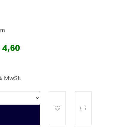
mm
€ 4,60
% MwSt.