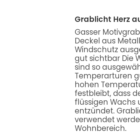
Grablicht Herz a
Gasser Motivgrab
Deckel aus Metall
Windschutz ausges
gut sichtbar Di
sind so ausgewähl
Temperarturen gu
hohen Temperat
festbleibt, dass 
flüssigen Wachs u
entzündet. Grabli
verwendet werden
Wohnbereich.