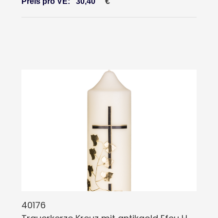
€
Preis pro VE:
30,40
40176