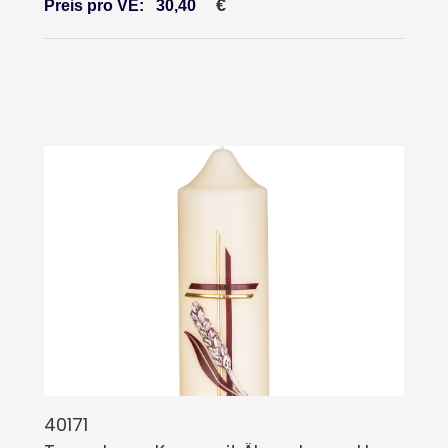
€
Preis pro VE:
30,40
40171